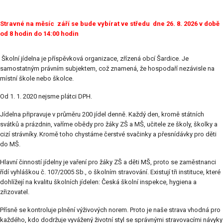
Stravné na měsíc září se bude vybírat ve středu dne 26. 8. 2026 v době
od 8 hodin do 14:00 hodin
Školní jídelna je příspěvková organizace, zřízená obcí Šardice. Je
samostatným právním subjektem, což znamená, že hospodaří nezávisle na
místní škole nebo školce.
Od 1. 1. 2020 nejsme plátci DPH.
Jídelna připravuje v průměru 200 jídel denně. Každý den, kromě státních
svátků a prázdnin, vaříme obědy pro žáky ZŠ a MŠ, učitele ze školy, školky a
cizí strávníky. Kromě toho chystáme čerstvé svačinky a přesnídávky pro děti
do MŠ.
Hlavní činností jídelny je vaření pro žáky ZŠ a děti MŠ, proto se zaměstnanci
řídí vyhláškou č. 107/2005 Sb., o školním stravování. Existují tři instituce, které
dohlížejí na kvalitu školních jídelen: Česká školní inspekce, hygiena a
zřizovatel.
Přísně se kontroluje plnění výživových norem. Proto je naše strava vhodná pro
každého, kdo dodržuje vyvážený životní styl se správnými stravovacími návyky